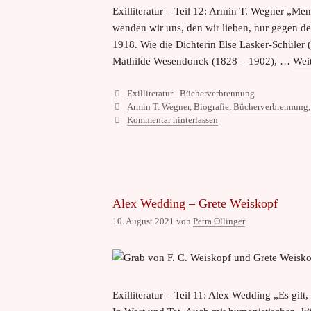
Exilliteratur – Teil 12: Armin T. Wegner „M
wenden wir uns, den wir lieben, nur gegen d
1918. Wie die Dichterin Else Lasker-Schüler 
Mathilde Wesendonck (1828 – 1902), …
Wei
Kategorien
Exilliteratur - Bücherverbrennung
Schlagwörter
Armin T. Wegner
,
Biografie
,
Bücherverbrennung
Kommentar hinterlassen
Alex Wedding – Grete Weiskopf
10. August 2021
von
Petra Öllinger
Exilliteratur – Teil 11: Alex Wedding „Es gi