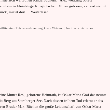
ünstlerisch wertvollen Kinderbüchern.“ Alex Wedding (Grete
rnheim in kleinbürgerlich-jüdischem Milieu geboren, verlässt sie mit
bruck, mietet dort …
Weiterlesen
xilliteratur / Bücherverbrennung
,
Grete Weiskopf
,
Nationalsozialismus
 seine Mutter Resl, geborene Heimrath, ist Oskar Maria Graf das neunte
 in Berg am Starnberger See. Nach dessen frühem Tod erlernt er das
ren Bruder Max. Bücher, die große Leidenschaft von Oskar Maria