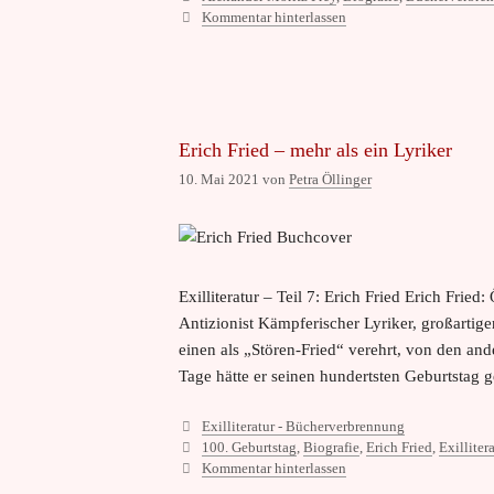
Kommentar hinterlassen
Erich Fried – mehr als ein Lyriker
10. Mai 2021
von
Petra Öllinger
Exilliteratur – Teil 7: Erich Fried Erich Fried
Antizionist Kämpferischer Lyriker, großartig
einen als „Stören-Fried“ verehrt, von den an
Tage hätte er seinen hundertsten Geburtstag g
Kategorien
Exilliteratur - Bücherverbrennung
Schlagwörter
100. Geburtstag
,
Biografie
,
Erich Fried
,
Exilliter
Kommentar hinterlassen