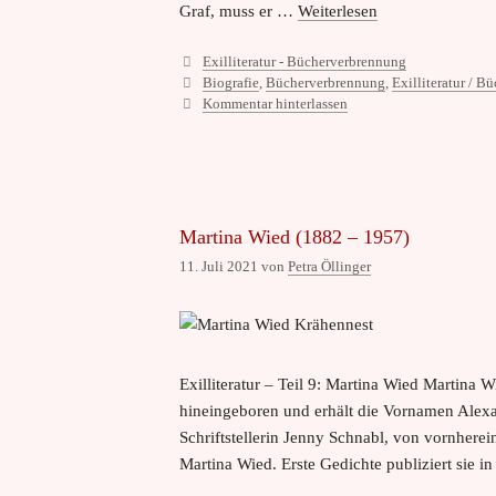
Graf, muss er …
Weiterlesen
Kategorien
Exilliteratur - Bücherverbrennung
Schlagwörter
Biografie
,
Bücherverbrennung
,
Exilliteratur / 
Kommentar hinterlassen
Martina Wied (1882 – 1957)
11. Juli 2021
von
Petra Öllinger
Exilliteratur – Teil 9: Martina Wied Martina 
hineingeboren und erhält die Vornamen Alexa
Schriftstellerin Jenny Schnabl, von vornherei
Martina Wied. Erste Gedichte publiziert sie 