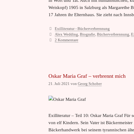
In Wort und Tat. Auch mit humanistischen, k
Weiskopf) 1905 in Salzburg als Margarethe Be
17 Jahren ihr Elternhaus. Sie zieht nach Inns
Kategorien
Exilliteratur - Bücherverbrennung
Schlagwörter
Alex Wedding
,
Biografie
,
Bücherverbrennung
,
E
2 Kommentare
Oskar Maria Graf – verbrennt mich
21. Juli 2021
von
Georg Schober
Exilliteratur – Teil 10: Oskar Maria Graf Für
von elf Kindern. Sein Vater ist Bäckermeister
Bäckerhandwerk bei seinem tyrannischen älte