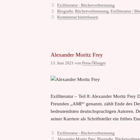
Kategorien
Exilliteratur - Bücherverbrennung
Schlagwörter
Biografie
,
Bücherverbrennung
,
Exilliteratur / 
Kommentar hinterlassen
Alexander Moritz Frey
13. Juni 2021
von
Petra Öllinger
Exilliteratur – Teil 8: Alexander Moritz Fre
Freunden „AMF“ genannt, zählt Ende des Deu
bedeutendsten deutschsprachigen Autoren. Der
seiner Karriere als Schriftsteller ein frühes 
Kategorien
Exilliteratur - Bücherverbrennung
Schlagwörter
Alexander Moritz Frey
,
Biografie
,
Bücherverbre