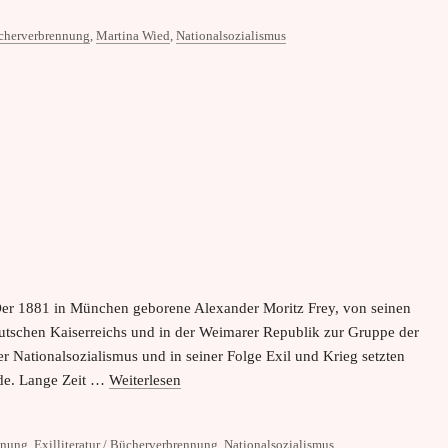
Bücherverbrennung
,
Martina Wied
,
Nationalsozialismus
y Der 1881 in München geborene Alexander Moritz Frey, von seinen
tschen Kaiserreichs und in der Weimarer Republik zur Gruppe der
 Nationalsozialismus und in seiner Folge Exil und Krieg setzten
Ende. Lange Zeit …
Weiterlesen
nnung
,
Exilliteratur / Bücherverbrennung
,
Nationalsozialismus