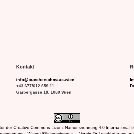
Kontakt
R
info@buecherschmaus.wien
I
+43 677/612 659 11
D
Garbergasse 18, 1060 Wien
er der Creative Commons-Lizenz Namensnennung 4.0 International lize
mensnennung: „Wiener Bücherschmaus — Verein für Leseförderung und 