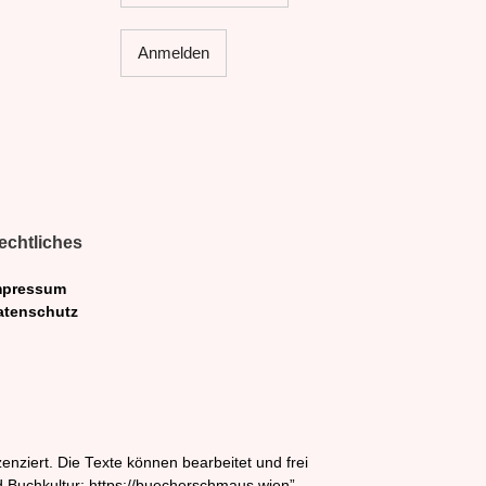
echtliches
mpressum
atenschutz
nziert. Die Texte können bearbeitet und frei
Buchkultur: https://buecherschmaus.wien”.