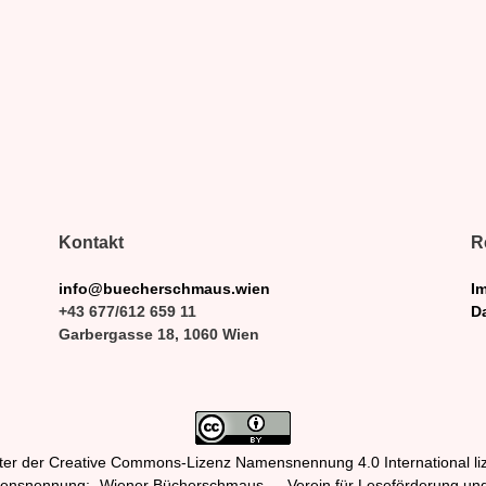
Kontakt
R
info@buecherschmaus.wien
I
+43 677/612 659 11
D
Garbergasse 18, 1060 Wien
er der Creative Commons-Lizenz Namensnennung 4.0 International lize
mensnennung: „Wiener Bücherschmaus — Verein für Leseförderung und 