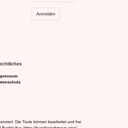
echtliches
mpressum
atenschutz
nziert. Die Texte können bearbeitet und frei
Buchkultur: https://buecherschmaus.wien”.