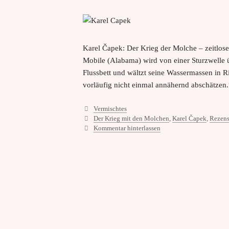
Karel Čapek: Der Krieg der Molche – zeitlos
Mobile (Alabama) wird von einer Sturzwelle 
Flussbett und wältzt seine Wassermassen in 
vorläufig nicht einmal annähernd abschätzen
Kategorien
Vermischtes
Schlagwörter
Der Krieg mit den Molchen
,
Karel Čapek
,
Rezens
Kommentar hinterlassen