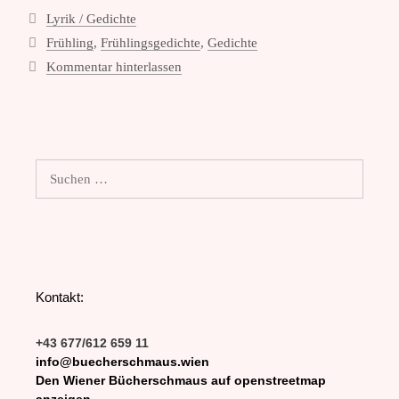
Kategorien
Lyrik / Gedichte
Schlagwörter
Frühling
,
Frühlingsgedichte
,
Gedichte
Kommentar hinterlassen
Suchen
nach:
Kontakt:
+43 677/612 659 11
info@buecherschmaus.wien
Den Wiener Bücherschmaus auf openstreetmap